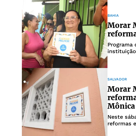
BAHIA
Morar M
reforma
Programa d
instituição
SALVADOR
Morar 
reforma
Mônica
Neste sába
reformas e