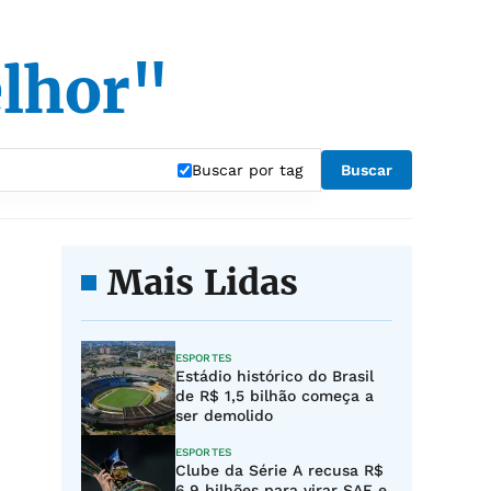
lhor"
Buscar por tag
Buscar
Mais Lidas
ESPORTES
Estádio histórico do Brasil
de R$ 1,5 bilhão começa a
ser demolido
ESPORTES
Clube da Série A recusa R$
6,9 bilhões para virar SAF e