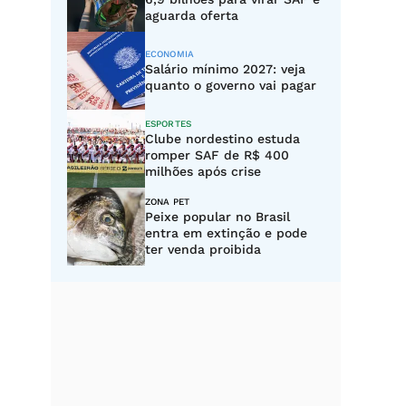
aguarda oferta
ECONOMIA
Salário mínimo 2027: veja
quanto o governo vai pagar
ESPORTES
Clube nordestino estuda
romper SAF de R$ 400
milhões após crise
ZONA PET
Peixe popular no Brasil
entra em extinção e pode
ter venda proibida