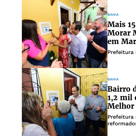
BAHIA
Mais 15
Morar M
em Mar
Prefeitura
BAHIA
Bairro 
1,2 mil
Melhor
Prefeitura
reformados