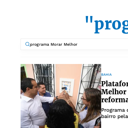
"pro
BAHIA
Platafo
Melhor 
reform
Programa d
bairro pel