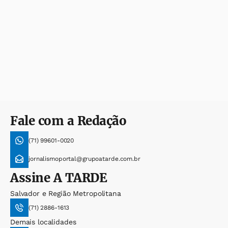
Fale com a Redação
(71) 99601-0020
jornalismoportal@grupoatarde.com.br
Assine
A TARDE
Salvador e Região Metropolitana
(71) 2886-1613
Demais localidades