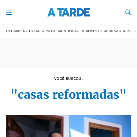
Últimas notícias
ÚLTIMAS NOTÍCIAS
COPA DO MUNDO
SÃO JOÃO
POLÍTICA
SALVADOR
POLÍC
VOCÊ BUSCOU:
"casas reformadas"