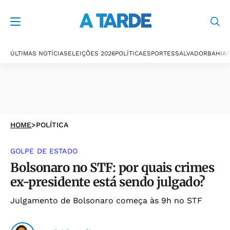
ÚLTIMAS NOTÍCIAS
ELEIÇÕES 2026
POLÍTICA
ESPORTES
SALVADOR
BAHIA
P
HOME
>
POLÍTICA
GOLPE DE ESTADO
Bolsonaro no STF: por quais crimes
ex-presidente está sendo julgado?
Julgamento de Bolsonaro começa às 9h no STF