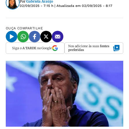
Por
Gabriela Araújo
02/09/2025 - 7:15 h
| Atualizada em
02/09/2025 - 8:17
OUÇA
COMPARTILHE
Nos adicione às suas
fontes
Siga o
A TARDE
no Google
preferidas