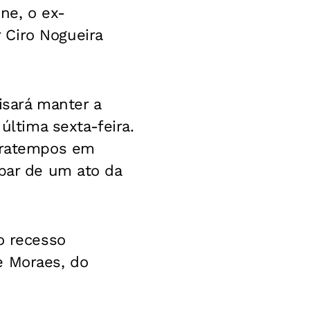
ne, o ex-
 Ciro Nogueira
isará manter a
última sexta-feira.
ntratempos em
ipar de um ato da
o recesso
e Moraes, do