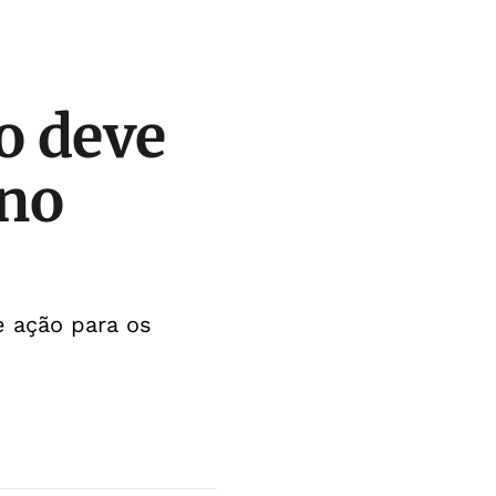
o deve
 no
e ação para os