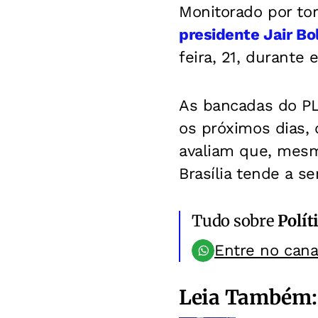
Monitorado por tor
presidente Jair Bo
feira, 21, durante
As bancadas do PL
os próximos dias,
avaliam que, mesm
Brasília tende a s
Tudo sobre
Polít
Entre no can
Leia Também: