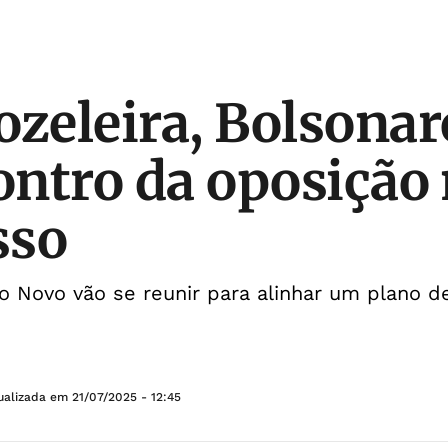
ozeleira, Bolsonar
contro da oposição
sso
 Novo vão se reunir para alinhar um plano d
ualizada em
21/07/2025 - 12:45