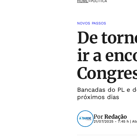
HOME
>
POLÍTICA
NOVOS PASSOS
De torn
ir a en
Congre
Bancadas do PL e do
próximos dias
Por
Redação
21/07/2025 - 7:45 h
| At