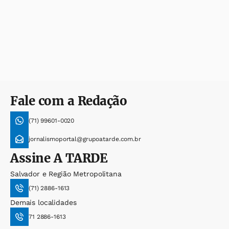
Fale com a Redação
(71) 99601-0020
jornalismoportal@grupoatarde.com.br
Assine
A TARDE
Salvador e Região Metropolitana
(71) 2886-1613
Demais localidades
71 2886-1613