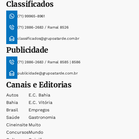
Classificados
(71) 99965-8961
(71) 2886-2683 / Ramal 8526
classificados@grupoatarde.com.br
Publicidade
(71) 2886-2683 / Ramal 8585 | 8586
publicidade@grupoatarde.com.br
Canais e Editorias
Autos
E.c. Bahia
Bahia
E.c. Vitória
Brasil
Empregos
Saúde
Gastronomia
Cineinsite
Muito
Concursos
Mundo