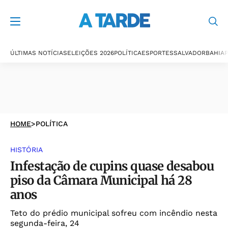
ÚLTIMAS NOTÍCIAS
ELEIÇÕES 2026
POLÍTICA
ESPORTES
SALVADOR
BAHIA
P
HOME
>
POLÍTICA
HISTÓRIA
Infestação de cupins quase desabou
piso da Câmara Municipal há 28
anos
Teto do prédio municipal sofreu com incêndio nesta
segunda-feira, 24