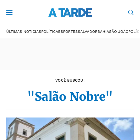
Últimas notícias
ÚLTIMAS NOTÍCIAS
POLÍTICA
ESPORTES
SALVADOR
BAHIA
SÃO JOÃO
POLÍC
VOCÊ BUSCOU:
"Salão Nobre"