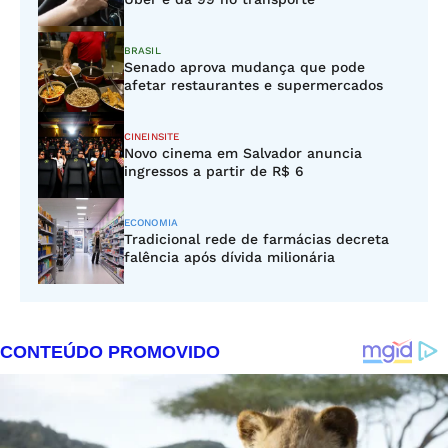
BRASIL
Senado aprova mudança que pode
afetar restaurantes e supermercados
CINEINSITE
Novo cinema em Salvador anuncia
ingressos a partir de R$ 6
ECONOMIA
Tradicional rede de farmácias decreta
falência após dívida milionária