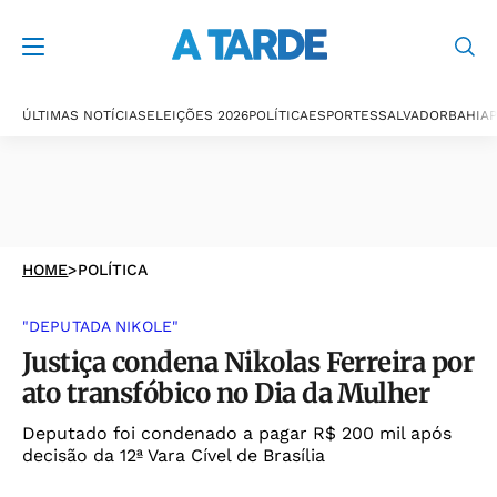
ÚLTIMAS NOTÍCIAS
ELEIÇÕES 2026
POLÍTICA
ESPORTES
SALVADOR
BAHIA
P
HOME
>
POLÍTICA
"DEPUTADA NIKOLE"
Justiça condena Nikolas Ferreira por
ato transfóbico no Dia da Mulher
Deputado foi condenado a pagar R$ 200 mil após
decisão da 12ª Vara Cível de Brasília