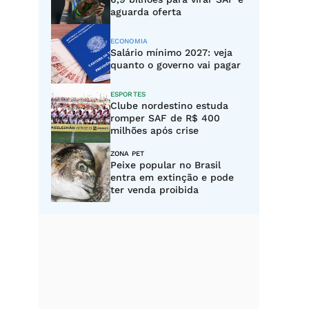
aguarda oferta
ECONOMIA
Salário mínimo 2027: veja
quanto o governo vai pagar
ESPORTES
Clube nordestino estuda
romper SAF de R$ 400
milhões após crise
ZONA PET
Peixe popular no Brasil
entra em extinção e pode
ter venda proibida