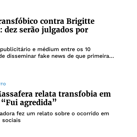
ransfóbico contra Brigitte
 dez serão julgados por
 publicitário e médium entre os 10
e disseminar fake news de que primeira-
omem
NTO
ssafera relata transfobia em
 “Fui agredida”
iadora fez um relato sobre o ocorrido em
 sociais