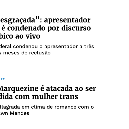
esgraçada”: apresentador
é condenado por discurso
bico ao vivo
deral condenou o apresentador a três
s meses de reclusão
NTO
arquezine é atacada ao ser
dida com mulher trans
i flagrada em clima de romance com o
awn Mendes