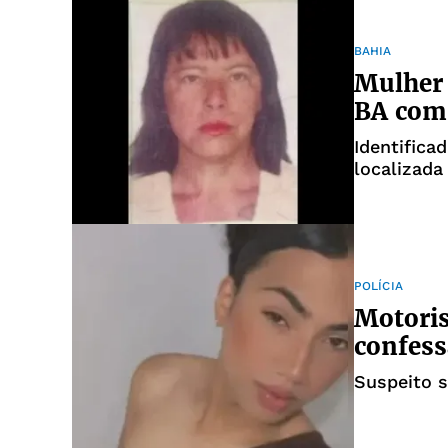
BAHIA
Mulher 
BA com
Identifica
localizada
POLÍCIA
Motoris
confess
Suspeito 