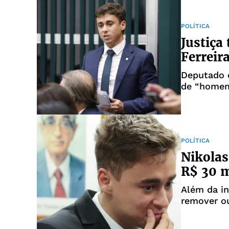
POLÍTICA
Justiça
Ferreir
Deputado 
de “homem
POLÍTICA
Nikolas
R$ 30 m
Além da in
remover ou