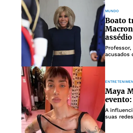
MUNDO
Boato t
Macron:
assédio
Professor,
acusados d
dama é h
ENTRETENIME
Maya Ma
evento:
A influenc
suas redes