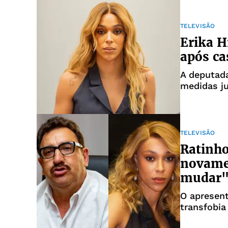
TELEVISÃO
Erika H
após ca
A deputad
medidas ju
TELEVISÃO
Ratinho
novame
mudar
O apresen
transfobi