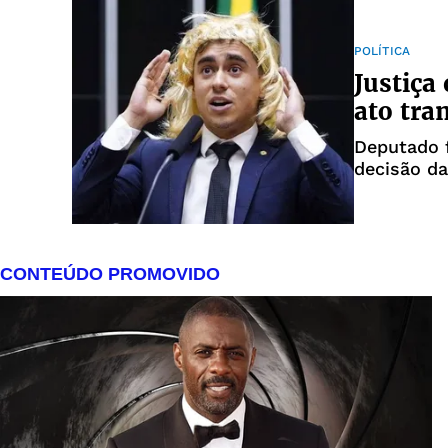
POLÍTICA
Justiça
ato tra
Deputado 
decisão da 