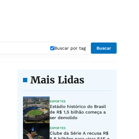
Buscar por tag
Buscar
Mais Lidas
ESPORTES
Estádio histórico do Brasil
de R$ 1,5 bilhão começa a
ser demolido
ESPORTES
Clube da Série A recusa R$
6,9 bilhões para virar SAF e