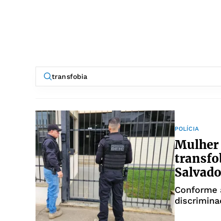
POLÍCIA
Mulher 
transfo
Salvado
Conforme a
discrimina