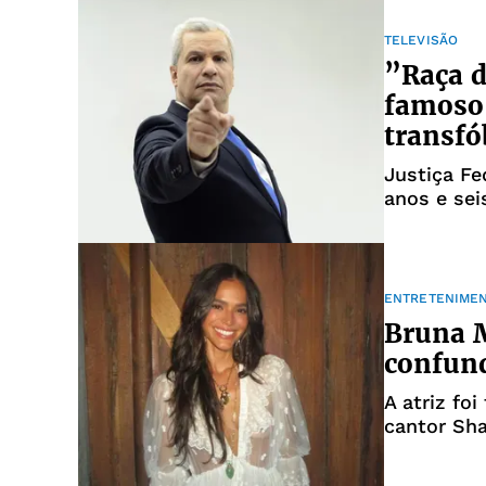
TELEVISÃO
”Raça d
famoso 
transfó
Justiça Fe
anos e sei
ENTRETENIME
Bruna M
confun
A atriz fo
cantor Sh