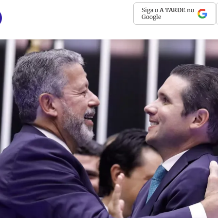
Siga o
A TARDE
no
Google