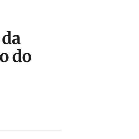
 da
o do