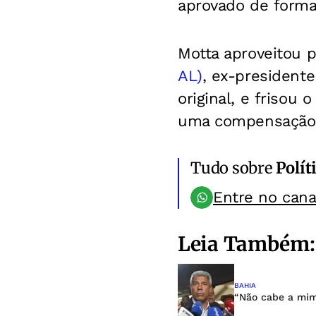
aprovado de forma 
Motta aproveitou p
AL)
, ex-president
original, e frisou 
uma compensação p
Tudo sobre
Polít
Entre no can
Leia Também:
BAHIA
“Não cabe a mim 