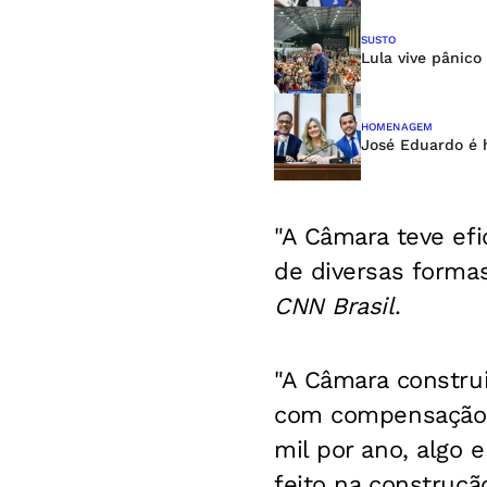
SUSTO
Lula vive pânico
HOMENAGEM
José Eduardo é 
"A Câmara teve efi
de diversas formas
CNN Brasil
.
"A Câmara construi
com compensação 
mil por ano, algo 
feito na construçã