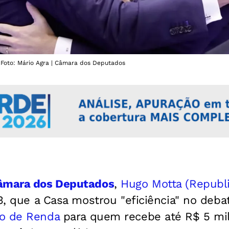
- Foto: Mário Agra | Câmara dos Deputados
Câmara dos Deputados
,
Hugo Motta (Republ
 3, que a Casa mostrou "eficiência" no deb
o de Renda
para quem recebe até R$ 5 mil.