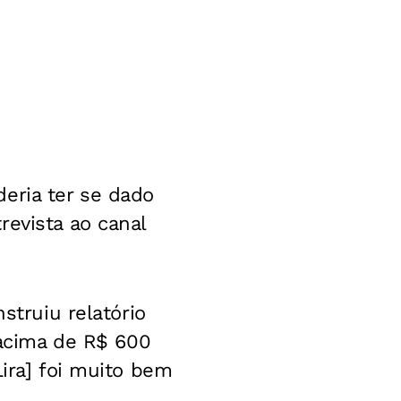
eria ter se dado
revista ao canal
struiu relatório
acima de R$ 600
Lira] foi muito bem