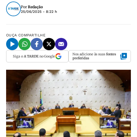
Por
Redação
25/06/2025 - 8:22 h
OUÇA
COMPARTILHE
Nos adicione às suas
fontes
Siga o
A TARDE
no Google
preferidas