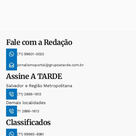
Fale com a Redação
(71) 99601-0020
jornalismoportal@grupoatarde.com.br
Assine
A TARDE
Salvador e Região Metropolitana
(71) 2886-1613
Demais localidades
71 2886-1613
Classificados
(71) 99965-8961