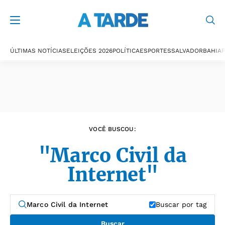
Últimas notícias
ÚLTIMAS NOTÍCIAS
ELEIÇÕES 2026
POLÍTICA
ESPORTES
SALVADOR
BAHIA
P
VOCÊ BUSCOU:
"Marco Civil da
Internet"
Buscar por tag
Buscar