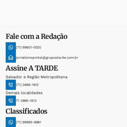
Fale com a Redação
(71) 99601-0020
jornalismoportal@grupoatarde.com.br
Assine
A TARDE
Salvador e Região Metropolitana
(71) 2886-1613
Demais localidades
71 2886-1613
Classificados
(71) 99965-8961