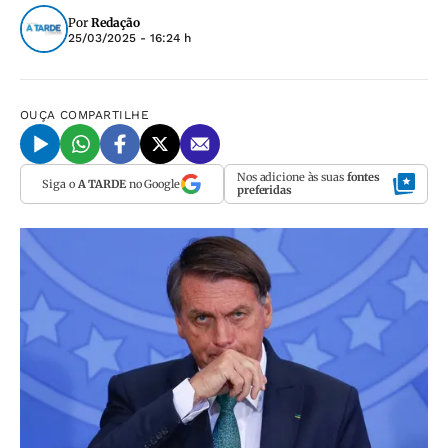
Por
Redação
25/03/2025 - 16:24 h
OUÇA
COMPARTILHE
Nos adicione às suas
fontes
Siga o
A TARDE
no Google
preferidas