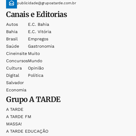
publicidade@grupoatarde.com.br
Canais e Editorias
Autos
E.c. Bahia
Bahia
E.c. Vitória
Brasil
Empregos
Saúde
Gastronomia
Cineinsite
Muito
Concursos
Mundo
Cultura
Opinião
Digital
Política
Salvador
Economia
Grupo
A TARDE
A TARDE
A TARDE FM
MASSA!
A TARDE EDUCAÇÃO