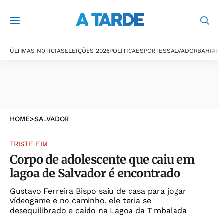
ÚLTIMAS NOTÍCIAS
ELEIÇÕES 2026
POLÍTICA
ESPORTES
SALVADOR
BAHIA
P
HOME
>
SALVADOR
TRISTE FIM
Corpo de adolescente que caiu em
lagoa de Salvador é encontrado
Gustavo Ferreira Bispo saiu de casa para jogar
vídeogame e no caminho, ele teria se
desequilibrado e caído na Lagoa da Timbalada