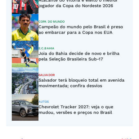
Atacante do Vitória é eleito o melhor
jogador da Copa do Nordeste 2026
COPA DO MUNDO
Campeão do mundo pelo Brasil é preso
ao embarcar para a Copa nos EUA
E.C.BAHIA
Joia do Bahia decide de novo e brilha
pela Seleção Brasileira Sub-17
SALVADOR
Salvador terá bloqueio total em avenida
movimentada; confira desvios
AUTOS
Chevrolet Tracker 2027: veja o que
mudou, versões e preços no Brasil