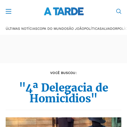
Últimas notícias
ÚLTIMAS NOTÍCIAS
COPA DO MUNDO
SÃO JOÃO
POLÍTICA
SALVADOR
POLÍC
VOCÊ BUSCOU:
"4ª Delegacia de
Homicídios"