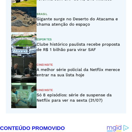
BRASIL
Gigante surge no Deserto do Atacama e
chama atenção do espaço
ESPORTES
Clube histórico paulista recebe proposta
de R$ 1 bilhão para virar SAF
CINEINSITE
A melhor série policial da Netflix merece
entrar na sua lista hoje
CINEINSITE
Só 8 episódios: série de suspense da
Netflix para ver na sexta (31/07)