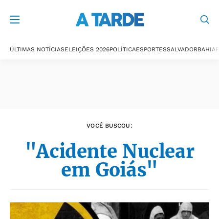
Últimas notícias
ÚLTIMAS NOTÍCIAS
ELEIÇÕES 2026
POLÍTICA
ESPORTES
SALVADOR
BAHIA
P
VOCÊ BUSCOU:
"Acidente Nuclear
em Goiás"