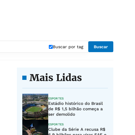
"
Buscar por tag
Buscar
Mais Lidas
ESPORTES
Estádio histórico do Brasil
de R$ 1,5 bilhão começa a
ser demolido
ESPORTES
Clube da Série A recusa R$
6,9 bilhões para virar SAF e