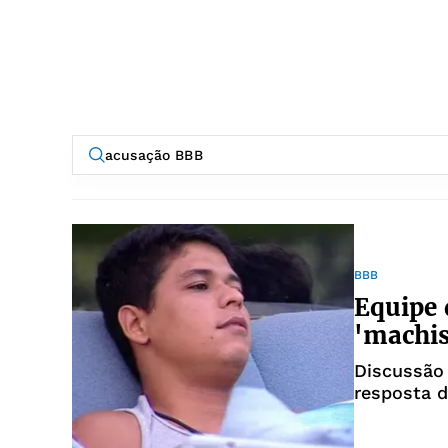
BBB
Equipe 
'machis
Discussão
resposta d