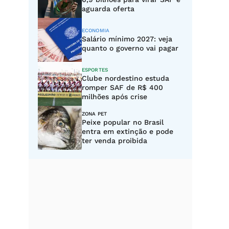
aguarda oferta
ECONOMIA
Salário mínimo 2027: veja
quanto o governo vai pagar
ESPORTES
Clube nordestino estuda
romper SAF de R$ 400
milhões após crise
ZONA PET
Peixe popular no Brasil
entra em extinção e pode
ter venda proibida