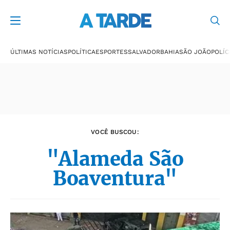
Últimas notícias
ÚLTIMAS NOTÍCIAS
POLÍTICA
ESPORTES
SALVADOR
BAHIA
SÃO JOÃO
POLÍC
VOCÊ BUSCOU:
"Alameda São
Boaventura"