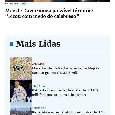
ENTRETENIMENTO
Mãe de Davi ironiza possível término:
“Ficou com medo do calabreso”
Mais Lidas
SALVADOR
Morador de Salvador acerta na Mega-
Sena e ganha R$ 32,5 mil
E.C.BAHIA
Bahia faz proposta de mais de R$ 80
milhões por atacante brasileiro
EDUCAÇÃO
Itália abre intercâmbio com bolsa de 1,5