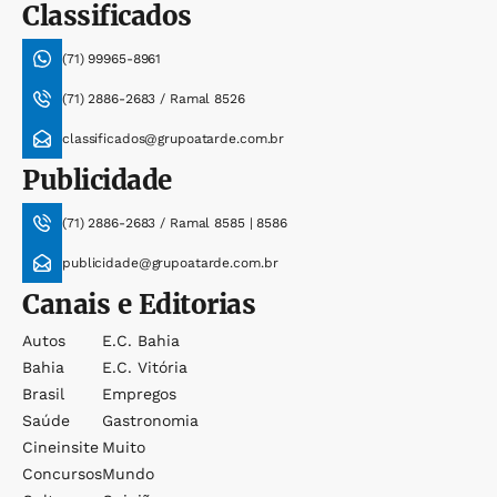
Classificados
(71) 99965-8961
(71) 2886-2683 / Ramal 8526
classificados@grupoatarde.com.br
Publicidade
(71) 2886-2683 / Ramal 8585 | 8586
publicidade@grupoatarde.com.br
Canais e Editorias
Autos
E.c. Bahia
Bahia
E.c. Vitória
Brasil
Empregos
Saúde
Gastronomia
Cineinsite
Muito
Concursos
Mundo