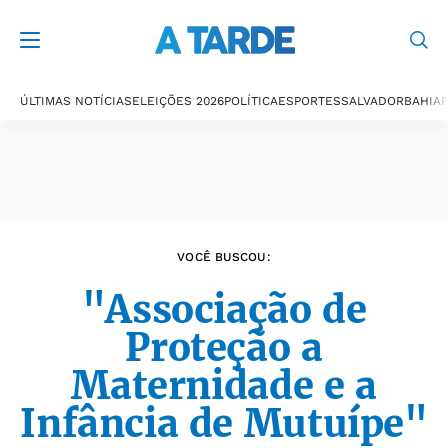
Últimas notícias
ÚLTIMAS NOTÍCIAS
ELEIÇÕES 2026
POLÍTICA
ESPORTES
SALVADOR
BAHIA
P
VOCÊ BUSCOU:
"Associação de
Proteção a
Maternidade e a
Infância de Mutuípe"