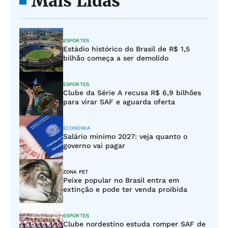
Mais Lidas
ESPORTES
Estádio histórico do Brasil de R$ 1,5
bilhão começa a ser demolido
ESPORTES
Clube da Série A recusa R$ 6,9 bilhões
para virar SAF e aguarda oferta
ECONOMIA
Salário mínimo 2027: veja quanto o
governo vai pagar
ZONA PET
Peixe popular no Brasil entra em
extinção e pode ter venda proibida
ESPORTES
Clube nordestino estuda romper SAF de