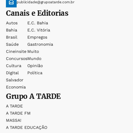
publicidade@grupoatarde.com.br
Canais e Editorias
Autos
E.c. Bahia
Bahia
E.c. Vitória
Brasil
Empregos
Saúde
Gastronomia
Cineinsite
Muito
Concursos
Mundo
Cultura
Opinião
Digital
Política
Salvador
Economia
Grupo
A TARDE
A TARDE
A TARDE FM
MASSA!
A TARDE EDUCAÇÃO