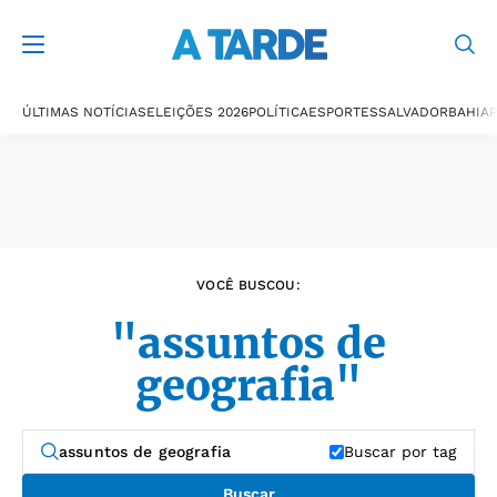
Últimas notícias
ÚLTIMAS NOTÍCIAS
ELEIÇÕES 2026
POLÍTICA
ESPORTES
SALVADOR
BAHIA
P
VOCÊ BUSCOU:
"assuntos de
geografia"
Buscar por tag
Buscar