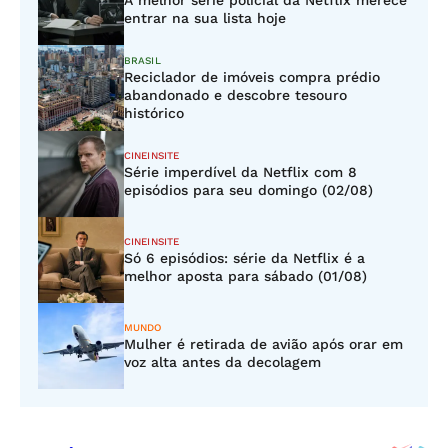
A melhor série policial da Netflix merece
entrar na sua lista hoje
BRASIL
Reciclador de imóveis compra prédio
abandonado e descobre tesouro
histórico
CINEINSITE
Série imperdível da Netflix com 8
episódios para seu domingo (02/08)
CINEINSITE
Só 6 episódios: série da Netflix é a
melhor aposta para sábado (01/08)
MUNDO
Mulher é retirada de avião após orar em
voz alta antes da decolagem