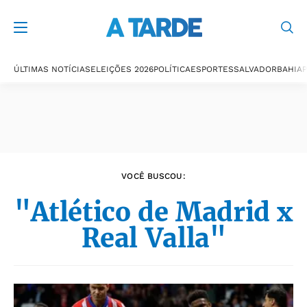
Últimas notícias
ÚLTIMAS NOTÍCIAS
ELEIÇÕES 2026
POLÍTICA
ESPORTES
SALVADOR
BAHIA
P
VOCÊ BUSCOU:
"Atlético de Madrid x
Real Valla"