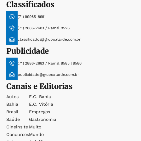
Classificados
(71) 99965-8961
(71) 2886-2683 / Ramal 8526
classificados@grupoatarde.com.br
Publicidade
(71) 2886-2683 / Ramal 8585 | 8586
publicidade@grupoatarde.com.br
Canais e Editorias
Autos
E.c. Bahia
Bahia
E.c. Vitória
Brasil
Empregos
Saúde
Gastronomia
Cineinsite
Muito
Concursos
Mundo