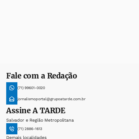
Fale com a Redação
(71) 99601-0020
jornalismoportal@grupoatarde.com.br
Assine
A TARDE
Salvador e Região Metropolitana
(71) 2886-1613
Demais localidades