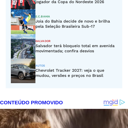
jogador da Copa do Nordeste 2026
E.C.BAHIA
Joia do Bahia decide de novo e brilha
pela Seleção Brasileira Sub-17
SALVADOR
Salvador terá bloqueio total em avenida
movimentada; confira desvios
AUTOS
Chevrolet Tracker 2027: veja o que
mudou, versões e preços no Brasil