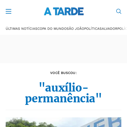
Últimas notícias
ÚLTIMAS NOTÍCIAS
COPA DO MUNDO
SÃO JOÃO
POLÍTICA
SALVADOR
POLÍC
VOCÊ BUSCOU:
"auxílio-
permanência"