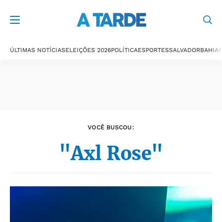
Últimas notícias
ÚLTIMAS NOTÍCIAS
ELEIÇÕES 2026
POLÍTICA
ESPORTES
SALVADOR
BAHIA
P
VOCÊ BUSCOU:
"Axl Rose"