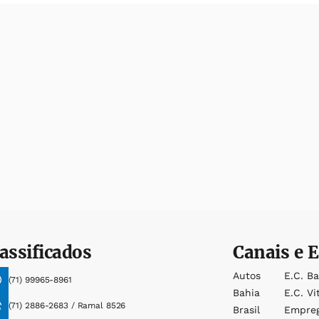
assificados
Canais e E
Autos
E.c. B
(71) 99965-8961
Bahia
E.c. Vi
(71) 2886-2683 / Ramal 8526
Brasil
Empre