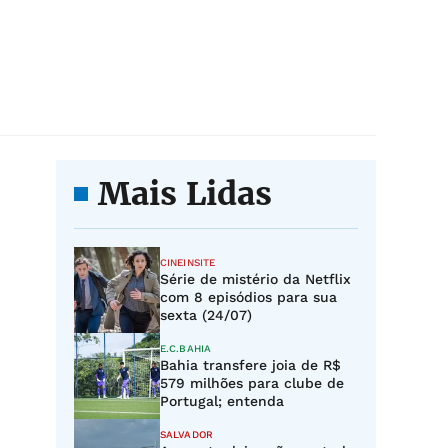
Mais Lidas
CINEINSITE
Série de mistério da Netflix
com 8 episódios para sua
sexta (24/07)
E.C.BAHIA
Bahia transfere joia de R$
579 milhões para clube de
Portugal; entenda
SALVADOR