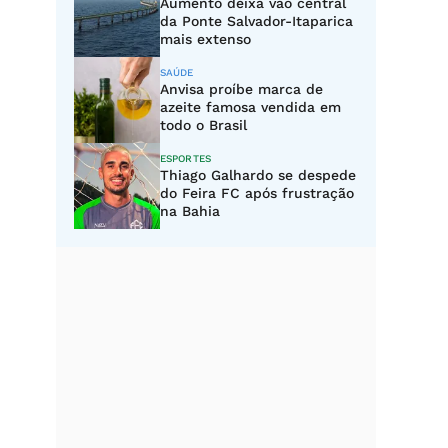
Aumento deixa vão central
da Ponte Salvador-Itaparica
mais extenso
SAÚDE
Anvisa proíbe marca de
azeite famosa vendida em
todo o Brasil
ESPORTES
Thiago Galhardo se despede
do Feira FC após frustração
na Bahia