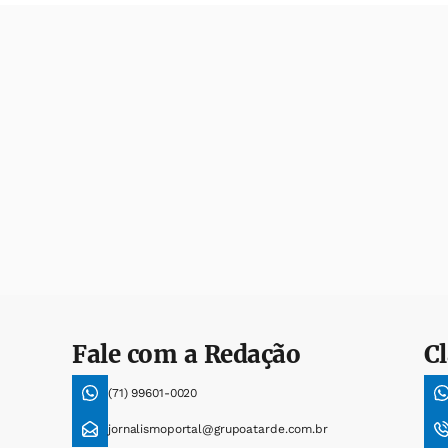
Fale com a Redação
Cl
(71) 99601-0020
jornalismoportal@grupoatarde.com.br