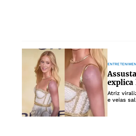
ENTRETENIME
Assusta
explic
Atriz vira
e veias sa