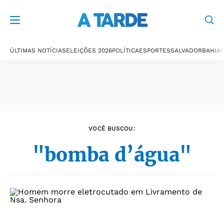
Últimas notícias
ÚLTIMAS NOTÍCIAS
ELEIÇÕES 2026
POLÍTICA
ESPORTES
SALVADOR
BAHIA
P
VOCÊ BUSCOU:
"bomba d’água"