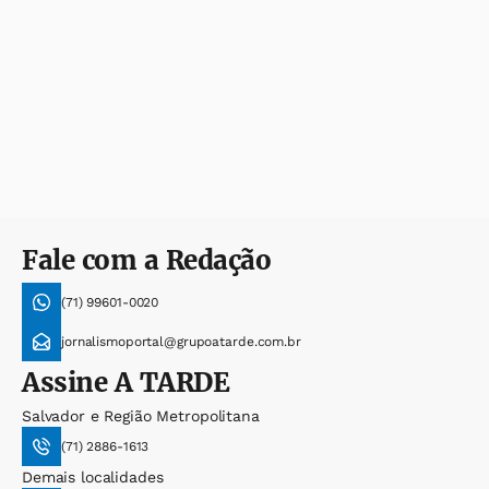
Fale com a Redação
(71) 99601-0020
jornalismoportal@grupoatarde.com.br
Assine
A TARDE
Salvador e Região Metropolitana
(71) 2886-1613
Demais localidades