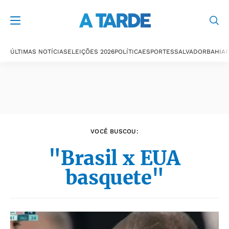
Últimas notícias
ÚLTIMAS NOTÍCIAS
ELEIÇÕES 2026
POLÍTICA
ESPORTES
SALVADOR
BAHIA
P
VOCÊ BUSCOU:
"Brasil x EUA
basquete"