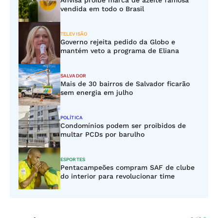
Anvisa proíbe marca de azeite famosa
vendida em todo o Brasil
TELEVISÃO
Governo rejeita pedido da Globo e
mantém veto a programa de Eliana
SALVADOR
Mais de 30 bairros de Salvador ficarão
sem energia em julho
POLÍTICA
Condomínios podem ser proibidos de
multar PCDs por barulho
ESPORTES
Pentacampeões compram SAF de clube
do interior para revolucionar time