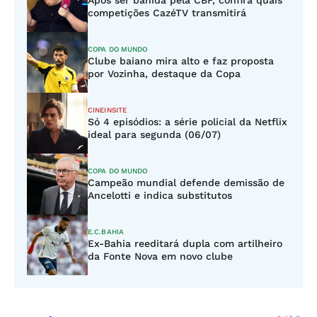
Após ser banida pela CBF, confira quais
competições CazéTV transmitirá
COPA DO MUNDO
Clube baiano mira alto e faz proposta
por Vozinha, destaque da Copa
CINEINSITE
Só 4 episódios: a série policial da Netflix
ideal para segunda (06/07)
COPA DO MUNDO
Campeão mundial defende demissão de
Ancelotti e indica substitutos
E.C.BAHIA
Ex-Bahia reeditará dupla com artilheiro
da Fonte Nova em novo clube