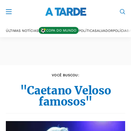
Últimas notícias
COPA DO MUNDO
ÚLTIMAS NOTÍCIAS
POLÍTICA
SALVADOR
POLÍCIA
BA
VOCÊ BUSCOU:
"Caetano Veloso
famosos"