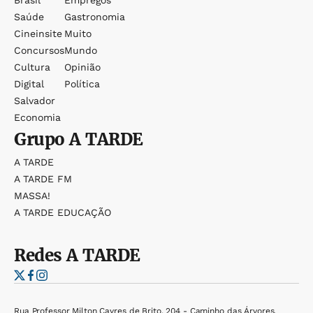
Brasil
Empregos
Saúde
Gastronomia
Cineinsite
Muito
Concursos
Mundo
Cultura
Opinião
Digital
Política
Salvador
Economia
Grupo
A TARDE
A TARDE
A TARDE FM
MASSA!
A TARDE EDUCAÇÃO
Redes
A TARDE
Rua Professor Milton Cayres de Brito, 204 - Caminho das Árvores,