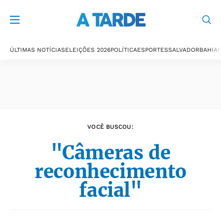
Últimas notícias
ÚLTIMAS NOTÍCIAS
ELEIÇÕES 2026
POLÍTICA
ESPORTES
SALVADOR
BAHIA
P
VOCÊ BUSCOU:
"Câmeras de
reconhecimento
facial"