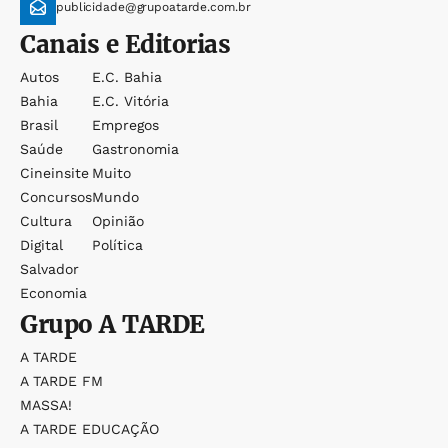
publicidade@grupoatarde.com.br
Canais e Editorias
Autos
E.c. Bahia
Bahia
E.c. Vitória
Brasil
Empregos
Saúde
Gastronomia
Cineinsite
Muito
Concursos
Mundo
Cultura
Opinião
Digital
Política
Salvador
Economia
Grupo
A TARDE
A TARDE
A TARDE FM
MASSA!
A TARDE EDUCAÇÃO