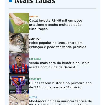
Mais Lidas
MUNDO
Casal investe R$ 45 mil em poço
artesiano e acaba multado após
fiscalização
ZONA PET
Peixe popular no Brasil entra em
extinção e pode ter venda proibida
E.C.BAHIA
Venda mais cara da história do Bahia
acerta com clube da Série A
ESPORTES
Clubes fazem história no primeiro ano
de SAF com acessos à 1ª divisão
AUTOS
Montadora chinesa anuncia fábrica de