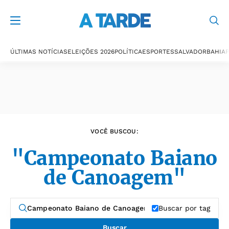
Últimas notícias
ÚLTIMAS NOTÍCIAS
ELEIÇÕES 2026
POLÍTICA
ESPORTES
SALVADOR
BAHIA
P
VOCÊ BUSCOU:
"Campeonato Baiano
de Canoagem"
Buscar por tag
Buscar