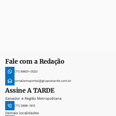
Fale com a Redação
(71) 99601-0020
jornalismoportal@grupoatarde.com.br
Assine
A TARDE
Salvador e Região Metropolitana
(71) 2886-1613
Demais localidades