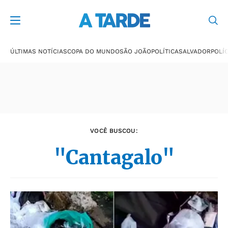
Últimas notícias
ÚLTIMAS NOTÍCIAS
COPA DO MUNDO
SÃO JOÃO
POLÍTICA
SALVADOR
POLÍC
VOCÊ BUSCOU:
"Cantagalo"