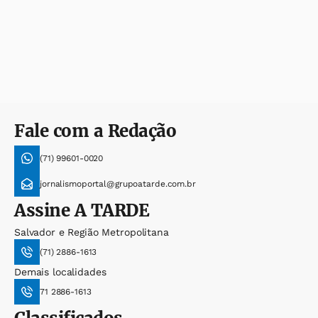
Fale com a Redação
(71) 99601-0020
jornalismoportal@grupoatarde.com.br
Assine
A TARDE
Salvador e Região Metropolitana
(71) 2886-1613
Demais localidades
71 2886-1613