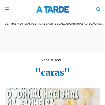
Últimas notícias
ÚLTIMAS NOTÍCIAS
POLÍTICA
ESPORTES
SALVADOR
BAHIA
SÃO JOÃO
POLÍC
VOCÊ BUSCOU:
"caras"