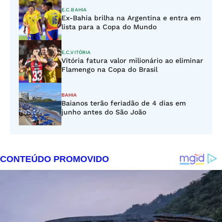
E.C.BAHIA
Ex-Bahia brilha na Argentina e entra em
lista para a Copa do Mundo
E.C.VITÓRIA
Vitória fatura valor milionário ao eliminar
Flamengo na Copa do Brasil
BAHIA
Baianos terão feriadão de 4 dias em
junho antes do São João