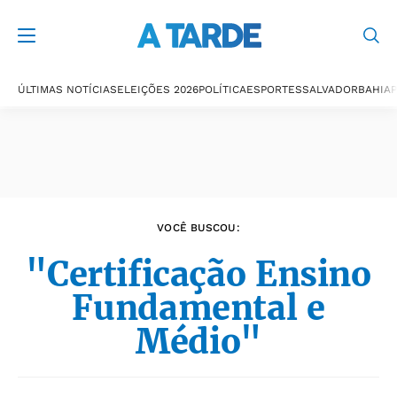
Últimas notícias
ÚLTIMAS NOTÍCIAS
ELEIÇÕES 2026
POLÍTICA
ESPORTES
SALVADOR
BAHIA
P
VOCÊ BUSCOU:
"Certificação Ensino
Fundamental e
Médio"