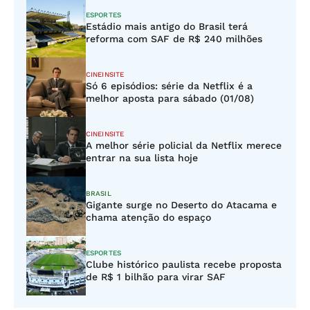
ESPORTES
Estádio mais antigo do Brasil terá
reforma com SAF de R$ 240 milhões
CINEINSITE
Só 6 episódios: série da Netflix é a
melhor aposta para sábado (01/08)
CINEINSITE
A melhor série policial da Netflix merece
entrar na sua lista hoje
BRASIL
Gigante surge no Deserto do Atacama e
chama atenção do espaço
ESPORTES
Clube histórico paulista recebe proposta
de R$ 1 bilhão para virar SAF