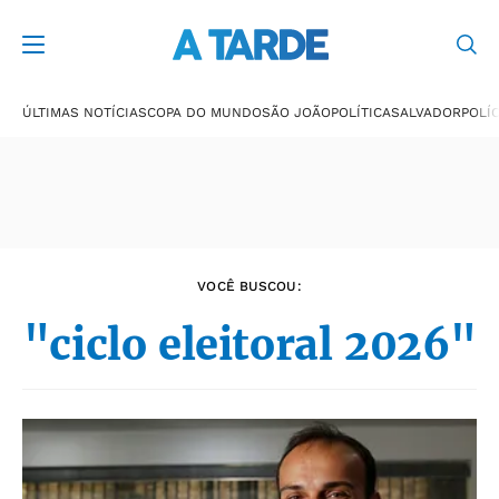
Últimas notícias
ÚLTIMAS NOTÍCIAS
COPA DO MUNDO
SÃO JOÃO
POLÍTICA
SALVADOR
POLÍC
VOCÊ BUSCOU:
"ciclo eleitoral 2026"