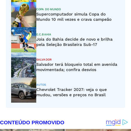
COPA DO MUNDO
Supercomputador simula Copa do
Mundo 10 mil vezes e crava campeão
E.C.BAHIA
Joia do Bahia decide de novo e brilha
pela Seleção Brasileira Sub-17
SALVADOR
Salvador terá bloqueio total em avenida
movimentada; confira desvios
AUTOS
Chevrolet Tracker 2027: veja o que
mudou, versões e preços no Brasil