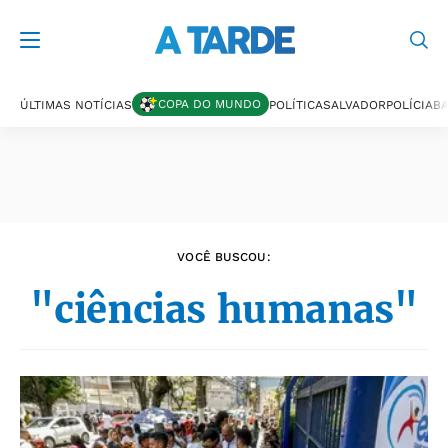
Últimas notícias
COPA DO MUNDO
ÚLTIMAS NOTÍCIAS
POLÍTICA
SALVADOR
POLÍCIA
BA
VOCÊ BUSCOU:
"ciências humanas"