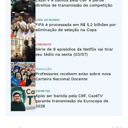
CazéTV é banida pela CBF e perde
direitos de transmissão de competição
COPA DO MUNDO
FIFA é processada em R$ 5,2 bilhões por
eliminação de seleção na Copa
CINEINSITE
Série de 8 episódios da Netflix vai tirar
seu tédio na sexta (03/07)
EDUCAÇÃO
Professores recebem aviso sobre nova
Carteira Nacional Docente
ESPORTES
Após ser banida pela CBF, CazéTV
garante transmissão da Eurocopa de
2028