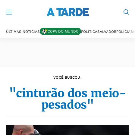
Últimas notícias
COPA DO MUNDO
ÚLTIMAS NOTÍCIAS
POLÍTICA
SALVADOR
POLÍCIA
BA
VOCÊ BUSCOU:
"cinturão dos meio-
pesados"