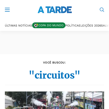
Últimas notícias
COPA DO MUNDO
ÚLTIMAS NOTÍCIAS
POLÍTICA
ELEIÇÕES 2026
SALV
VOCÊ BUSCOU:
"circuitos"