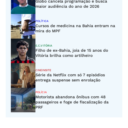
Globo cancela programação e busca
maior audiência do ano de 2026
POLÍTICA
Cursos de medicina na Bahia entram na
mira do MPF
E.C.VITÓRIA
Filho de ex-Bahia, joia de 15 anos do
Vitória brilha como artilheiro
CINEINSITE
Série da Netflix com só 7 episódios
entrega suspense sem enrolação
POLÍCIA
Motorista abandona ônibus com 48
passageiros e foge de fiscalização da
PRF