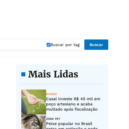
Buscar por tag
Buscar
Mais Lidas
MUNDO
Casal investe R$ 45 mil em
poço artesiano e acaba
multado após fiscalização
ZONA PET
Peixe popular no Brasil
entra em extinção e pode