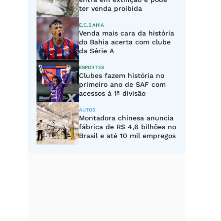
ter venda proibida
E.C.BAHIA
Venda mais cara da história
do Bahia acerta com clube
da Série A
ESPORTES
Clubes fazem história no
primeiro ano de SAF com
acessos à 1ª divisão
AUTOS
Montadora chinesa anuncia
fábrica de R$ 4,6 bilhões no
Brasil e até 10 mil empregos