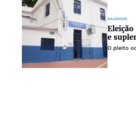
SALVADOR
Eleição
e suple
O pleito o