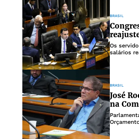
BRASIL
Congres
reajust
Os servido
salários r
BRASIL
José Ro
na Com
Parlamenta
Orçamento 