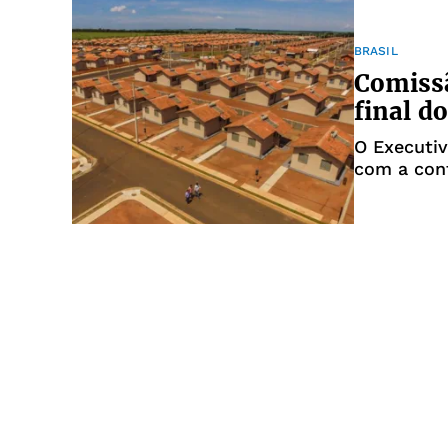
BRASIL
Comissã
final d
O Executi
com a conf
anterior