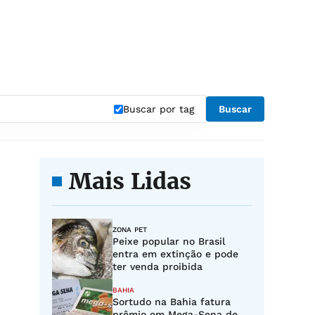
Buscar por tag
Buscar
Mais Lidas
ZONA PET
Peixe popular no Brasil
entra em extinção e pode
ter venda proibida
BAHIA
Sortudo na Bahia fatura
prêmio em Mega-Sena de