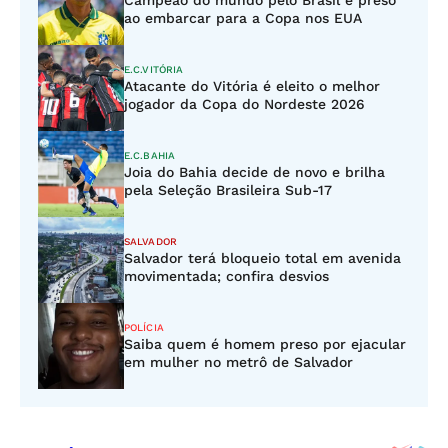
Campeão do mundo pelo Brasil é preso
ao embarcar para a Copa nos EUA
E.C.VITÓRIA
Atacante do Vitória é eleito o melhor
jogador da Copa do Nordeste 2026
E.C.BAHIA
Joia do Bahia decide de novo e brilha
pela Seleção Brasileira Sub-17
SALVADOR
Salvador terá bloqueio total em avenida
movimentada; confira desvios
POLÍCIA
Saiba quem é homem preso por ejacular
em mulher no metrô de Salvador