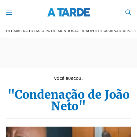
Últimas notícias
ÚLTIMAS NOTÍCIAS
COPA DO MUNDO
SÃO JOÃO
POLÍTICA
SALVADOR
POLÍC
VOCÊ BUSCOU:
"Condenação de João
Neto"