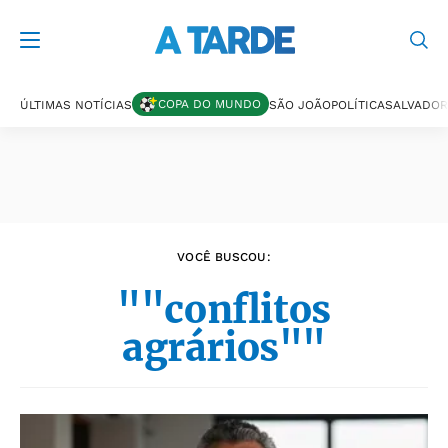
Últimas notícias
COPA DO MUNDO
ÚLTIMAS NOTÍCIAS
SÃO JOÃO
POLÍTICA
SALVADOR
VOCÊ BUSCOU:
""conflitos
agrários""