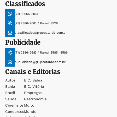
Classificados
(71) 99965-8961
(71) 2886-2683 / Ramal 8526
classificados@grupoatarde.com.br
Publicidade
(71) 2886-2683 / Ramal 8585 | 8586
publicidade@grupoatarde.com.br
Canais e Editorias
Autos
E.c. Bahia
Bahia
E.c. Vitória
Brasil
Empregos
Saúde
Gastronomia
Cineinsite
Muito
Concursos
Mundo