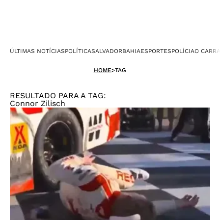
ÚLTIMAS NOTÍCIAS
POLÍTICA
SALVADOR
BAHIA
ESPORTES
POLÍCIA
O CARR
HOME
>
TAG
RESULTADO PARA A TAG:
Connor Zilisch