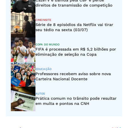
CazéTV é banida pela CBF e perde
direitos de transmissão de competição
CINEINSITE
Série de 8 episódios da Netflix vai tirar
seu tédio na sexta (03/07)
COPA DO MUNDO
FIFA é processada em R$ 5,2 bilhões por
eliminação de seleção na Copa
EDUCAÇÃO
Professores recebem aviso sobre nova
Carteira Nacional Docente
AUTOS
Prática comum no trânsito pode resultar
em multa e pontos na CNH