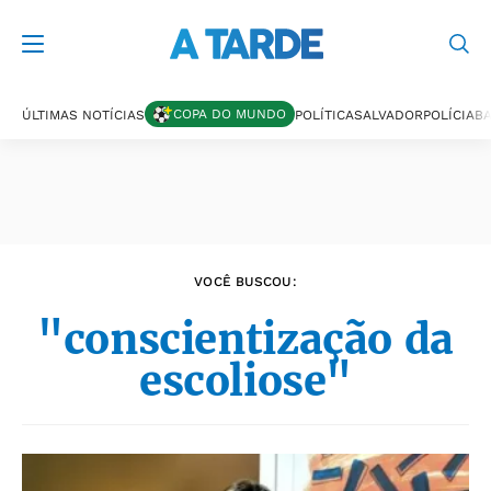
Últimas notícias
COPA DO MUNDO
ÚLTIMAS NOTÍCIAS
POLÍTICA
SALVADOR
POLÍCIA
BA
VOCÊ BUSCOU:
"conscientização da
escoliose"