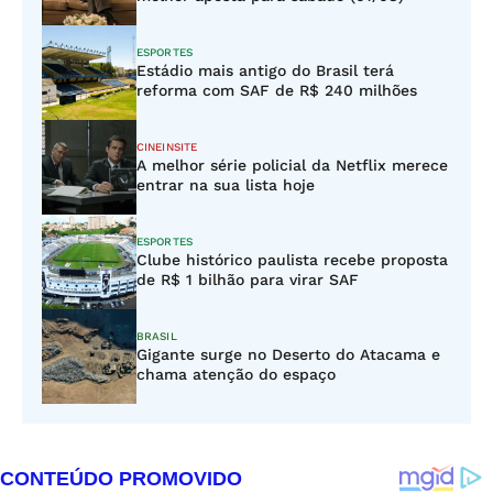
ESPORTES
Estádio mais antigo do Brasil terá
reforma com SAF de R$ 240 milhões
CINEINSITE
A melhor série policial da Netflix merece
entrar na sua lista hoje
ESPORTES
Clube histórico paulista recebe proposta
de R$ 1 bilhão para virar SAF
BRASIL
Gigante surge no Deserto do Atacama e
chama atenção do espaço