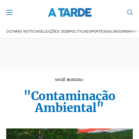
Últimas notícias
ÚLTIMAS NOTÍCIAS
ELEIÇÕES 2026
POLÍTICA
ESPORTES
SALVADOR
BAHIA
P
VOCÊ BUSCOU:
"Contaminação
Ambiental"