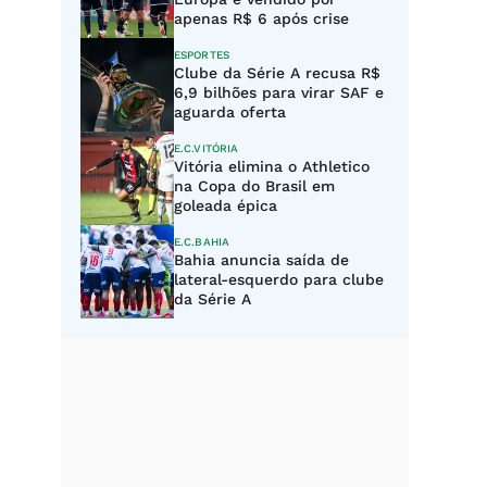
apenas R$ 6 após crise
ESPORTES
Clube da Série A recusa R$
6,9 bilhões para virar SAF e
aguarda oferta
E.C.VITÓRIA
Vitória elimina o Athletico
na Copa do Brasil em
goleada épica
E.C.BAHIA
Bahia anuncia saída de
lateral-esquerdo para clube
da Série A