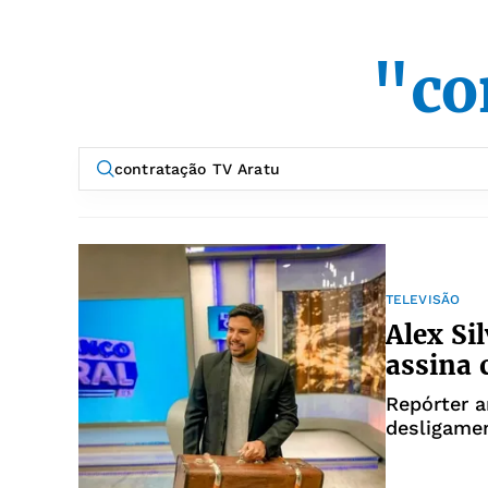
"co
TELEVISÃO
Alex Si
assina 
Repórter a
desligame