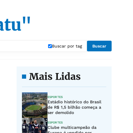
atu"
Buscar por tag
Buscar
Mais Lidas
ESPORTES
Estádio histórico do Brasil
de R$ 1,5 bilhão começa a
ser demolido
ESPORTES
Clube multicampeão da
Europa é vendido por