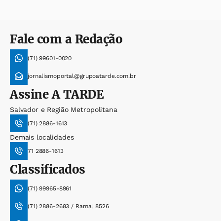
Fale com a Redação
(71) 99601-0020
jornalismoportal@grupoatarde.com.br
Assine
A TARDE
Salvador e Região Metropolitana
(71) 2886-1613
Demais localidades
71 2886-1613
Classificados
(71) 99965-8961
(71) 2886-2683 / Ramal 8526