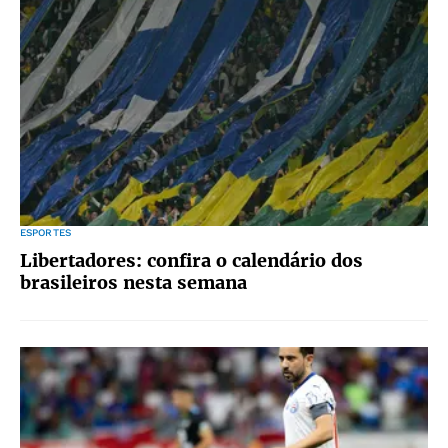
ESPORTES
Libertadores: confira o calendário dos
brasileiros nesta semana