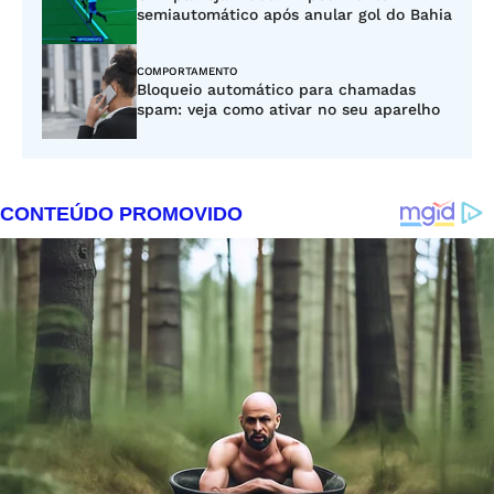
semiautomático após anular gol do Bahia
COMPORTAMENTO
Bloqueio automático para chamadas
spam: veja como ativar no seu aparelho