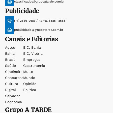
classificados@grupoatarde.com.br
Publicidade
(71) 2886-2683 / Ramal 8585 | 8586
publicidade@grupoatarde.com.br
Canais e Editorias
Autos
E.c. Bahia
Bahia
E.c. Vitória
Brasil
Empregos
Saúde
Gastronomia
Cineinsite
Muito
Concursos
Mundo
Cultura
Opinião
Digital
Política
Salvador
Economia
Grupo
A TARDE