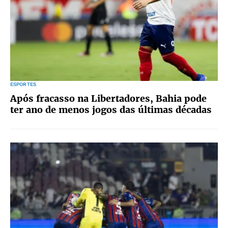
ESPORTES
Após fracasso na Libertadores, Bahia pode
ter ano de menos jogos das últimas décadas