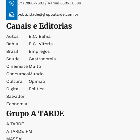
(71) 2886-2683 / Ramal 8585 | 8586
publicidade@grupoatarde.com.br
Canais e Editorias
Autos
E.c. Bahia
Bahia
E.c. Vitória
Brasil
Empregos
Saúde
Gastronomia
Cineinsite
Muito
Concursos
Mundo
Cultura
Opinião
Digital
Política
Salvador
Economia
Grupo
A TARDE
A TARDE
A TARDE FM
MASSA!